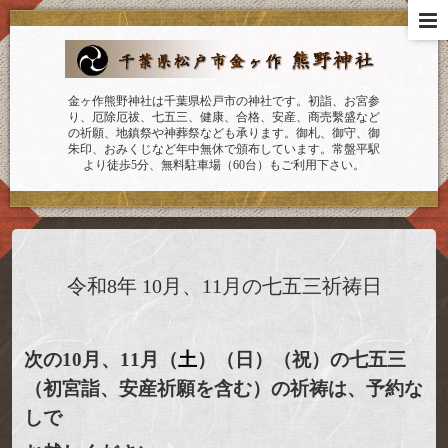
金ヶ作熊野神社は千葉県松戸市の神社です。初詣、お宮参
り、厄除厄祓、七五三、健康、合格、安産、商売繫盛など
の祈願、地鎮祭や神葬祭なども承ります。御札、御守、御
朱印、おみくじなど年中無休で頒布しています。常盤平駅
より徒歩5分、無料駐車場（60台）もご利用下さい。
令和8年 10月、11月の七五三祈祷日
次の
10月、11月（
土
）（日）（祝）の七五三
（初宮詣、安産祈願を含む）の祈祷は、予約な
し
で