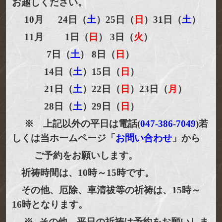
お越しください。
10月 24日（
土
）25日（
日
）31日（
土
）
11月 1日（
日
） 3日（
火
）
7日（
土
） 8日（
日
）
14日（
土
）15日（
日
）
21日（
土
）22日（
日
）
23日（
月
）
28日（
土
）29日（
日
）
※ 上記以外の平日は電話(
047-386-7049
)若
しくは当ホームページ「
お問い合わせ
」から
ご予約をお願いします。
祈祷時間は、10時～15時です。
その他、厄除、車清祓等の祈祷は、15時～
16時となります。
※
その他、平日の祈祷は予約をお願いしま