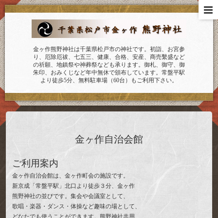
金ヶ作熊野神社は千葉県松戸市の神社です。初詣、お宮参
り、厄除厄祓、七五三、健康、合格、安産、商売繫盛など
の祈願、地鎮祭や神葬祭なども承ります。御札、御守、御
朱印、おみくじなど年中無休で頒布しています。常盤平駅
より徒歩5分、無料駐車場（60台）もご利用下さい。
金ヶ作自治会館
ご利用案内
金ヶ作自治会館は、金ヶ作町会の施設です。
新京成「常盤平駅」北口より徒歩３分、金ヶ作
熊野神社の並びです。集会や会議室として、
歌唱・楽器・ダンス・体操など趣味の場として、
どなたでも使うことができます。熊野神社共用